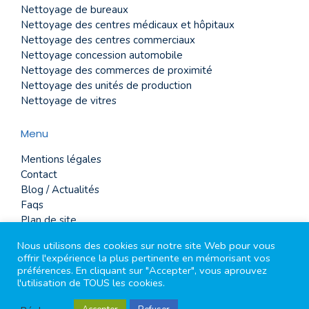
Nettoyage de bureaux
Nettoyage des centres médicaux et hôpitaux
Nettoyage des centres commerciaux
Nettoyage concession automobile
Nettoyage des commerces de proximité
Nettoyage des unités de production
Nettoyage de vitres
Menu
Mentions légales
Contact
Blog / Actualités
Faqs
Plan de site
Glossaire
Nous utilisons des cookies sur notre site Web pour vous
offrir l'expérience la plus pertinente en mémorisant vos
préférences. En cliquant sur "Accepter", vous aprouvez
l'utilisation de TOUS les cookies.
2026 tout droits réservé Mirouze