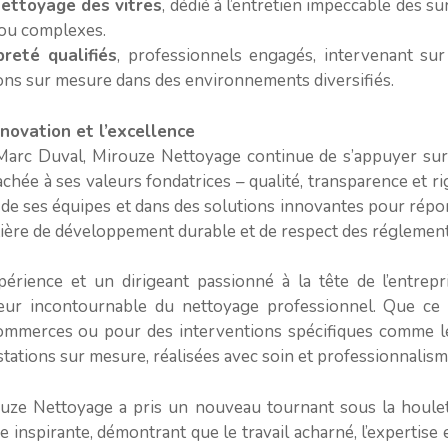
nettoyage des vitres
, dédié à l’entretien impeccable des su
 ou complexes.
reté qualifiés
, professionnels engagés, intervenant sur
ons sur mesure dans des environnements diversifiés.
nnovation et l’excellence
-Marc Duval, Mirouze Nettoyage continue de s’appuyer sur 
achée à ses valeurs fondatrices – qualité, transparence et rig
 de ses équipes et dans des solutions innovantes pour rép
ière de développement durable et de respect des réglement
érience et un dirigeant passionné à la tête de l’entrep
ur incontournable du nettoyage professionnel. Que ce 
commerces ou pour des interventions spécifiques comme le
stations sur mesure, réalisées avec soin et professionnalism
rouze Nettoyage a pris un nouveau tournant sous la houle
e inspirante, démontrant que le travail acharné, l’expertise e