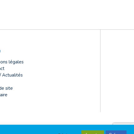
u
ons légales
ct
/ Actualités
de site
aire