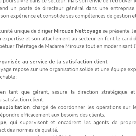
 pu poursuivre dans ce secteur, mais son envie de retrouver
prend un poste de directeur général dans une entreprise
t son expérience et consolide ses compétences de gestion et
unité unique de diriger
Mirouze Nettoyage
se présente, J
n expertise et son attachement au secteur en font le candid
rpétuer l’héritage de Madame Mirouze tout en modernisant l’a
rganisée au service de la satisfaction client
yage repose sur une organisation solide et une équipe ex
chable :
 en tant que gérant, assure la direction stratégique et
satisfaction client.
exploitation
, chargé de coordonner les opérations sur le 
épondre efficacement aux besoins des clients.
ipe
, qui supervisent et encadrent les agents de propre
ect des normes de qualité.