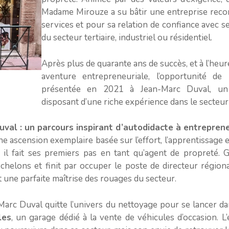
Madame Mirouze a su bâtir une entreprise recon
services et pour sa relation de confiance avec ses
du secteur tertiaire, industriel ou résidentiel.
Après plus de quarante ans de succès, et à l’heur
aventure entrepreneuriale, l’opportunité de r
présentée en 2021 à Jean-Marc Duval, un 
disposant d’une riche expérience dans le secteur
uval : un parcours inspirant d’autodidacte à entrepren
 ascension exemplaire basée sur l’effort, l’apprentissage 
, il fait ses premiers pas en tant qu’agent de propreté. 
échelons et finit par occuper le poste de directeur régio
 une parfaite maîtrise des rouages du secteur.
arc Duval quitte l’univers du nettoyage pour se lancer dan
les
, un garage dédié à la vente de véhicules d’occasion. L