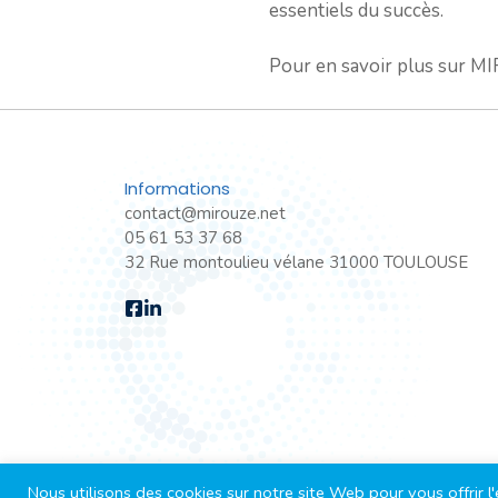
essentiels du succès.
Pour en savoir plus sur 
Informations
contact@mirouze.net
05 61 53 37 68
32 Rue montoulieu vélane 31000 TOULOUSE
Nous utilisons des cookies sur notre site Web pour vous offrir 
2026 tout droits réservé Mirouze