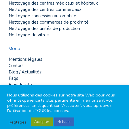
Nettoyage des centres médicaux et hôpitaux
Nettoyage des centres commerciaux
Nettoyage concession automobile
Nettoyage des commerces de proximité
Nettoyage des unités de production
Nettoyage de vitres
Menu
Mentions légales
Contact
Blog / Actualités
Faqs
Plan de site
Glossaire
Nous utilisons des cookies sur notre site Web pour vous
offrir l'expérience la plus pertinente en mémorisant vos
préférences. En cliquant sur "Accepter", vous aprouvez
l'utilisation de TOUS les cookies.
2026 tout droits réservé Mirouze
Réglages
Accepter
Refuser