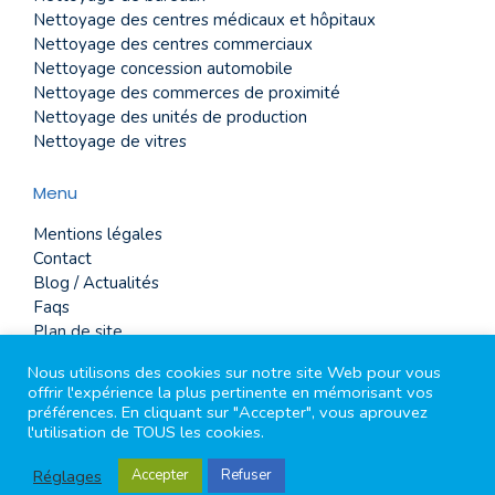
Nettoyage des centres médicaux et hôpitaux
Nettoyage des centres commerciaux
Nettoyage concession automobile
Nettoyage des commerces de proximité
Nettoyage des unités de production
Nettoyage de vitres
Menu
Mentions légales
Contact
Blog / Actualités
Faqs
Plan de site
Glossaire
Nous utilisons des cookies sur notre site Web pour vous
offrir l'expérience la plus pertinente en mémorisant vos
préférences. En cliquant sur "Accepter", vous aprouvez
l'utilisation de TOUS les cookies.
2026 tout droits réservé Mirouze
Réglages
Accepter
Refuser