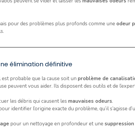
avabos peuvent se vider et laisser les
mauvaises odeurs
rem
, mais pour des problèmes plus profonds comme une
odeur p
s.
ne élimination définitive
il est probable que la cause soit un
problème de canalisati
se peuvent vous aider. Ils disposent des outils et de l’exper
uer les débris qui causent les
mauvaises odeurs
.
our identifier l’origine exacte du problème, qu’il s’agisse 
rage
pour un nettoyage en profondeur et une
suppression