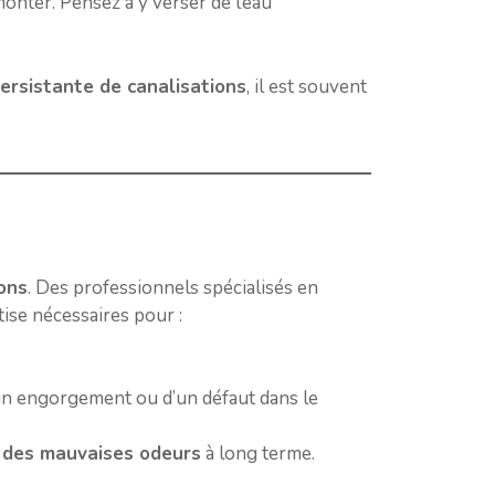
onter. Pensez à y verser de l’eau
ersistante de canalisations
, il est souvent
ons
. Des professionnels spécialisés en
tise nécessaires pour :
d’un engorgement ou d’un défaut dans le
 des mauvaises odeurs
à long terme.