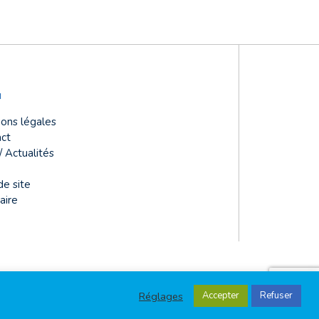
u
ons légales
ct
/ Actualités
de site
aire
Réglages
Accepter
Refuser