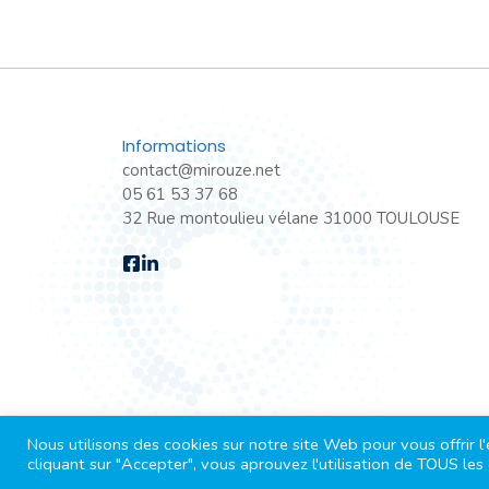
Informations
contact@mirouze.net
05 61 53 37 68
32 Rue montoulieu vélane 31000 TOULOUSE
Nous utilisons des cookies sur notre site Web pour vous offrir 
2026 tout droits réservé Mirouze
cliquant sur "Accepter", vous aprouvez l'utilisation de TOUS les 